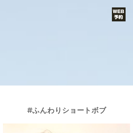
コ
ン
テ
ン
ツ
へ
ス
VIE（ヴ
キ
ィー）
ッ
プ
ショート・
ボブが得意/
カットが上
手い/青山・
#ふんわりショートボブ
表参道の美
容院