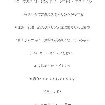
4.自宅での再現性【乾かすだけキマる】ヘアスタイル
5.毎朝 10分で素敵にスタイリングがキマる
6.家族・友達・恋人や周りの人達に褒められる髪型
7.仕上がりの時に、お客様が笑顔になっている事☆
丁寧にカウンセリングを行い、
心を込めて仕上げます☆
ご来店心からおまちしております。
担当 : つばさ
メニュー: カット、カラー