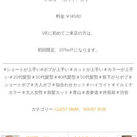
料金: ¥ 14580
VIEに初めてご来店の方は、
初回限定、20%off になります。
#ショートが上手い#ボブが上手い＃カットが上手い＃カラーが上手
い＃20代髪型＃30代髪型＃40代髪型＃50代髪型＃前下がりボブ＃
ショートボブ＃大人ボブ＃似合わせカット＃ハイライト＃イルミナ
カラー＃大人女性＃前髪カット＃青山＃表参道＃外苑前＃渋谷
カテゴリー:
GUEST SNAP
、
SHORT BOB