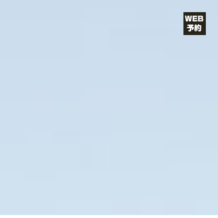
コ
ン
テ
ン
ツ
へ
ス
キ
ッ
プ
VIE（ヴ
ィー）
ショート・
ボブが得意/
カットが上
手い/青山・
表参道の美