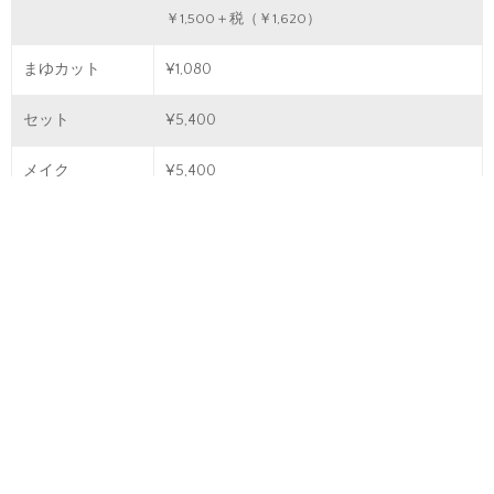
￥1,500＋税（￥1,620）
まゆカット
¥1,080
セット
¥5,400
メイク
¥5,400
CUT
｜
CUT・COLOR
｜
COLOR
｜
PERM
｜
STRAIGHT PERM
｜
TREATMENT
｜
SCALP CARE · HESD SPA
|
other
Copyright © vie,Inc.All rights reserved.