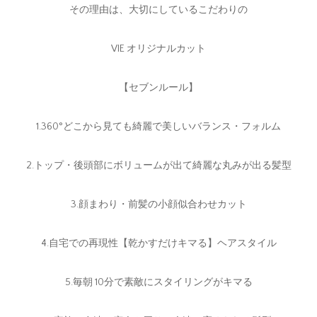
その理由は、大切にしているこだわりの
VIE オリジナルカット
【セブンルール】
1.360°どこから見ても綺麗で美しいバランス・フォルム
2.トップ・後頭部にボリュームが出て綺麗な丸みが出る髪型
3.顔まわり・前髪の小顔似合わせカット
4.自宅での再現性【乾かすだけキマる】ヘアスタイル
5.毎朝 10分で素敵にスタイリングがキマる