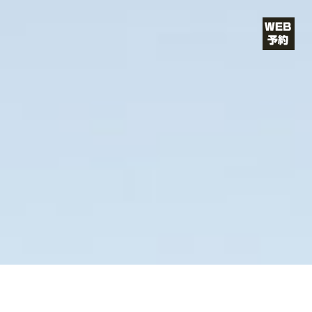
コ
ン
テ
ン
ツ
へ
ス
キ
ッ
VIE（ヴ
プ
ィー）
ショート・
ボブが得意/
カットが上
手い/青山・
表参道の美
容院