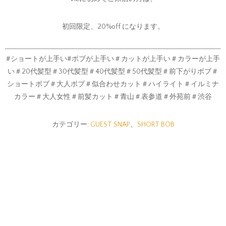
初回限定、20%off になります。
#ショートが上手い#ボブが上手い＃カットが上手い＃カラーが上手
い＃20代髪型＃30代髪型＃40代髪型＃50代髪型＃前下がりボブ＃
ショートボブ＃大人ボブ＃似合わせカット＃ハイライト＃イルミナ
カラー＃大人女性＃前髪カット＃青山＃表参道＃外苑前＃渋谷
カテゴリー:
GUEST SNAP
、
SHORT BOB
#ショート
#後頭部にボリュームの
あるショート