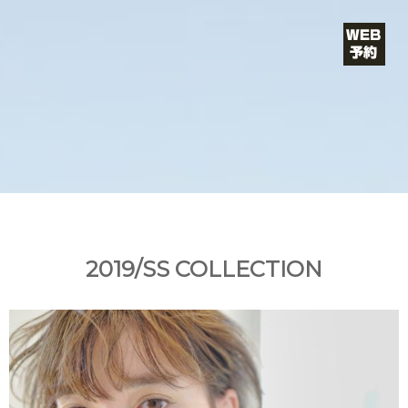
コ
ン
テ
ン
ツ
VIE（ヴ
へ
ス
ィー）
キ
ッ
ショート・
プ
ボブが得意/
カットが上
2019/SS COLLECTION
手い/青山・
表参道の美
容院