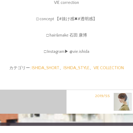
VIE correction
□ concept 【#抜け感✖︎#透明感】
□ hair&make 石田 康博
□ Instagram▶︎ @vie.ishida
カテゴリー:
ISHIDA_SHORT
、
ISHIDA_STYLE
、
VIE COLLECTION
2019/SS
Copyright © vie,Inc.All rights reserved.